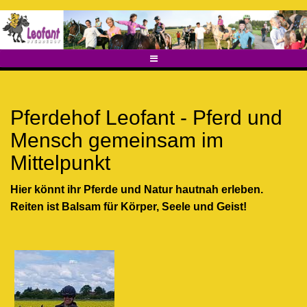
Direkt
banner2018_v3_hoch.jpg
zum
Inhalt
Pferdehof Leofant - Pferd und
Mensch gemeinsam im
Mittelpunkt
Hier könnt ihr Pferde und Natur hautnah erleben.
Reiten ist Balsam für Körper, Seele und Geist!
micon_mit_miri1.jpg